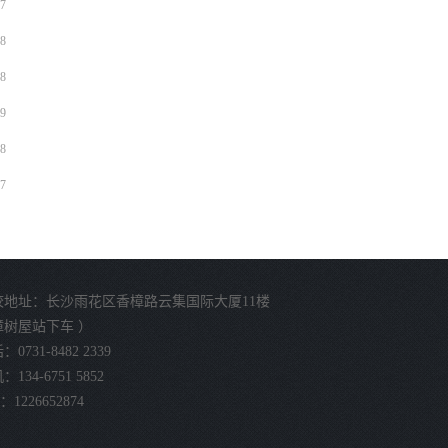
7
8
8
9
8
7
校地址：长沙雨花区香樟路云集国际大厦11楼
樟树屋站下车 ）
0731-8482 2339
134-6751 5852
：1226652874