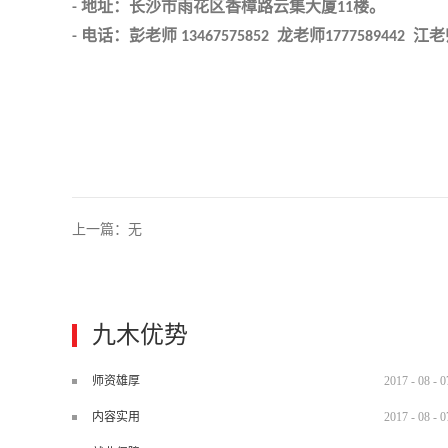
地址：长沙市雨花区香樟路云集大厦
楼。
-
11
电话：彭老师
龙老师
江老
-
13467575852
1777589442
上一篇：无
九木优势
师资雄厚
2017
-
08
-
0
内容实用
2017
-
08
-
0