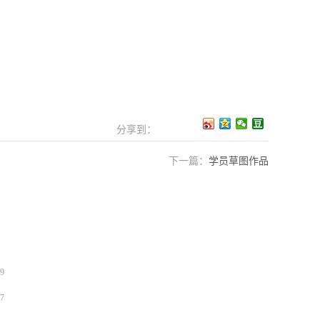
分享到：
下一篇：
学员草图作品
9
7