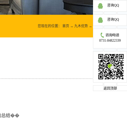
咨询QQ
咨询QQ
您现在的位置：
首页
→
九木优势
→
内容实用
0731-84822339
返回顶部
的总结��