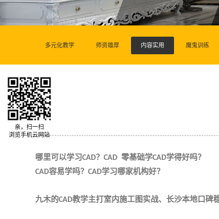
多元化教学
师资雄厚
内容实用
魔鬼训练
亲，扫一扫
浏览手机云网站
哪里可以学习
？
零基础学
学得好吗？
CAD
CAD
CAD
容易学吗？
学习哪家机构好？
CAD
CAD
九木的
教学主打室内施工图实战、长沙本地口碑
CAD