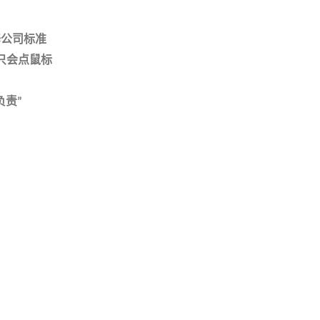
修公司标准
只会点鼠标
负责
”