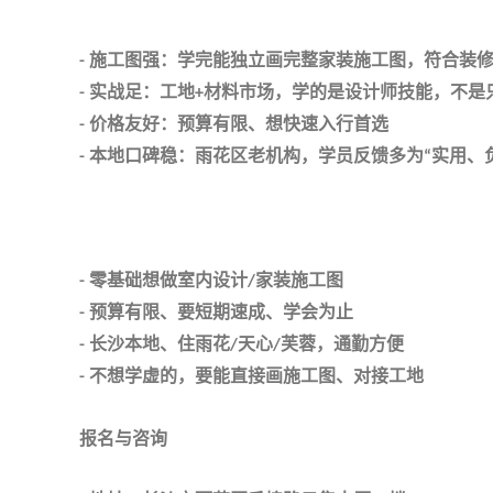
施工图强：学完能独立画完整家装施工图，符合装
-
实战足：工地
材料市场，学的是设计师技能，不是
-
+
价格友好：预算有限、想快速入行首选
-
本地口碑稳：雨花区老机构，学员反馈多为
实用、
-
“
零基础想做室内设计
家装施工图
-
/
预算有限、要短期速成、学会为止
-
长沙本地、住雨花
天心
芙蓉，通勤方便
-
/
/
不想学虚的，要能直接画施工图、对接工地
-
报名与咨询