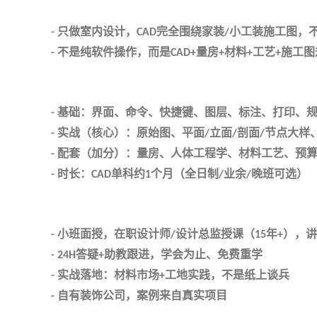
只做室内设计，
完全围绕家装
小工装施工图，
-
CAD
/
不是纯软件操作，而是
量房
材料
工艺
施工图
-
CAD+
+
+
+
基础：界面、命令、快捷键、图层、标注、打印、
-
实战（核心）：原始图、平面
立面
剖面
节点大样
-
/
/
/
配套（加分）：量房、人体工程学、材料工艺、预
-
时长：
单科约
个月（全日制
业余
晚班可选）
-
CAD
1
/
/
小班面授，在职设计师
设计总监授课（
年
），讲
-
/
15
+
答疑
助教跟进，学会为止、免费重学
- 24H
+
实战落地：材料市场
工地实践，不是纸上谈兵
-
+
自有装饰公司，案例来自真实项目
-