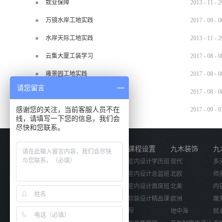
就业保障
2013
-
11
-
2
万镜水岸工地实践
2017
-
09
-
0
水岸天际工地实践
2013
-
11
-
2
云集大厦工装学习
2017
-
08
-
0
雍景园工地实践
2017
-
08
-
0
请您留言
中建芙蓉嘉苑工地实践
2017
-
08
-
0
感谢您的关注，当前客服人员不在
手绘特训户外写生
2017
-
09
-
0
线，请填写一下您的信息，我们会
尽快和您联系。
关于我们
课程设置
九木装饰
九
公司简介
室内设计学历班
现代
多
企业文化
室内设计总监班
北欧
师
活动视频
室内设计首席班
北美
内
软装设计精品课
欧洲
魔
程
地中海
就