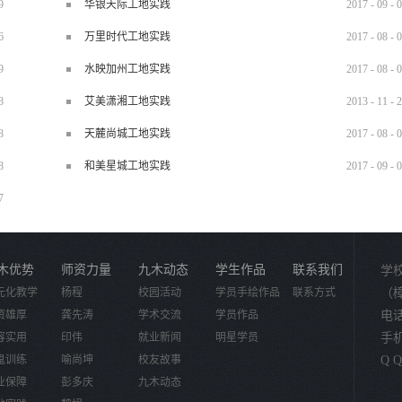
9
华银天际工地实践
2017
-
09
-
0
6
万里时代工地实践
2017
-
08
-
0
9
水映加州工地实践
2017
-
08
-
0
8
艾美潇湘工地实践
2013
-
11
-
2
8
天麓尚城工地实践
2017
-
08
-
0
8
和美星城工地实践
2017
-
09
-
0
7
木优势
师资力量
九木动态
学生作品
联系我们
学
元化教学
杨程
校园活动
学员手绘作品
联系方式
（
资雄厚
龚先涛
学术交流
学员作品
电话：
容实用
印伟
就业新闻
明星学员
手机：
鬼训练
喻尚坤
校友故事
Q Q
业保障
彭多庆
九木动态