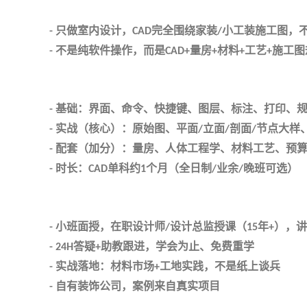
只做室内设计，
完全围绕家装
小工装施工图，
-
CAD
/
不是纯软件操作，而是
量房
材料
工艺
施工图
-
CAD+
+
+
+
基础：界面、命令、快捷键、图层、标注、打印、
-
实战（核心）：原始图、平面
立面
剖面
节点大样
-
/
/
/
配套（加分）：量房、人体工程学、材料工艺、预
-
时长：
单科约
个月（全日制
业余
晚班可选）
-
CAD
1
/
/
小班面授，在职设计师
设计总监授课（
年
），讲
-
/
15
+
答疑
助教跟进，学会为止、免费重学
- 24H
+
实战落地：材料市场
工地实践，不是纸上谈兵
-
+
自有装饰公司，案例来自真实项目
-