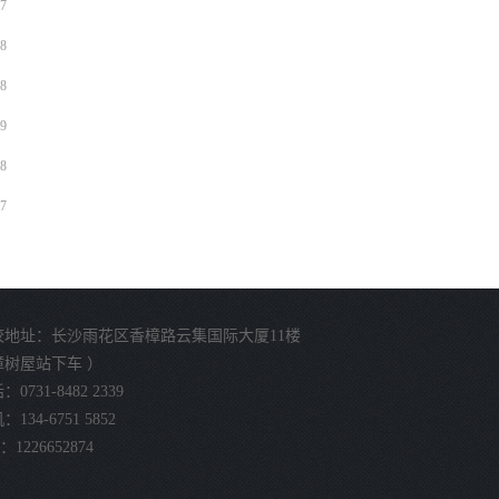
7
8
8
9
8
7
校地址：长沙雨花区香樟路云集国际大厦11楼
樟树屋站下车 ）
0731-8482 2339
134-6751 5852
：1226652874