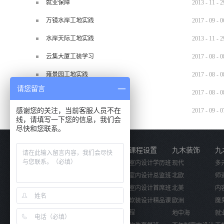
就业保障
2013
-
11
-
2
万镜水岸工地实践
2017
-
09
-
0
水岸天际工地实践
2013
-
11
-
2
云集大厦工装学习
2017
-
08
-
0
雍景园工地实践
2017
-
08
-
0
请您留言
中建芙蓉嘉苑工地实践
2017
-
08
-
0
感谢您的关注，当前客服人员不在
手绘特训户外写生
2017
-
09
-
0
线，请填写一下您的信息，我们会
尽快和您联系。
关于我们
课程设置
九木装饰
九
公司简介
室内设计学历班
现代
多
企业文化
室内设计总监班
北欧
师
活动视频
室内设计首席班
北美
内
软装设计精品课
欧洲
魔
程
地中海
就