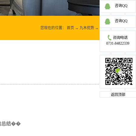
咨询QQ
咨询QQ
您现在的位置：
首页
→
九木优势
→
内容实用
0731-84822339
返回顶部
的总结��