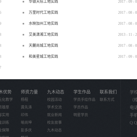
9
华银天际工地实践
2017
-
09
-
0
6
万里时代工地实践
2017
-
08
-
0
9
水映加州工地实践
2017
-
08
-
0
8
艾美潇湘工地实践
2013
-
11
-
2
8
天麓尚城工地实践
2017
-
08
-
0
8
和美星城工地实践
2017
-
09
-
0
7
木优势
师资力量
九木动态
学生作品
联系我们
学
元化教学
杨程
校园活动
学员手绘作品
联系方式
（
资雄厚
龚先涛
学术交流
学员作品
电话：
容实用
印伟
就业新闻
明星学员
手机：
鬼训练
喻尚坤
校友故事
Q Q
业保障
彭多庆
九木动态