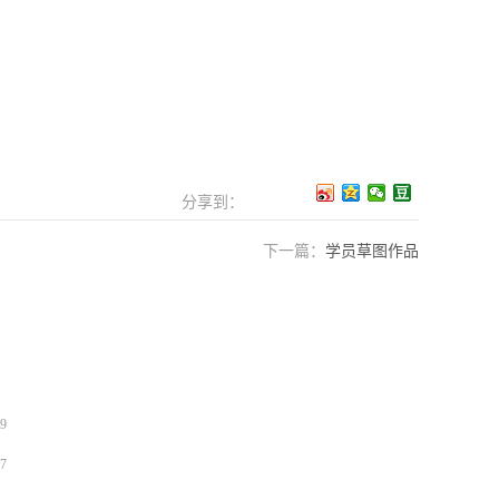
分享到：
下一篇：
学员草图作品
9
7