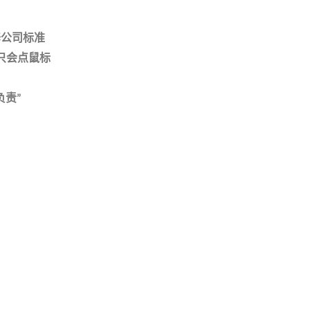
修公司标准
只会点鼠标
负责
”