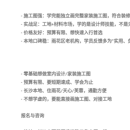
施工图强：学完能独立画完整家装施工图，符合装
-
实战足：工地
材料市场，学的是设计师技能，不是
-
+
价格友好：预算有限、想快速入行首选
-
本地口碑稳：雨花区老机构，学员反馈多为
实用、
-
“
零基础想做室内设计
家装施工图
-
/
预算有限、要短期速成、学会为止
-
长沙本地、住雨花
天心
芙蓉，通勤方便
-
/
/
不想学虚的，要能直接画施工图、对接工地
-
报名与咨询