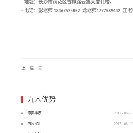
地址：长沙市雨花区香樟路云集大厦
楼。
-
11
电话：彭老师
龙老师
江老
-
13467575852
1777589442
上一篇：无
九木优势
师资雄厚
2017
-
08
-
0
内容实用
2017
-
08
-
0