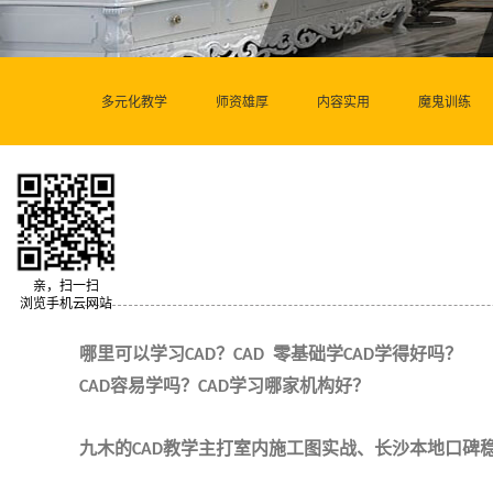
多元化教学
师资雄厚
内容实用
魔鬼训练
亲，扫一扫
浏览手机云网站
哪里可以学习
？
零基础学
学得好吗？
CAD
CAD
CAD
容易学吗？
学习哪家机构好？
CAD
CAD
九木的
教学主打室内施工图实战、长沙本地口碑
CAD